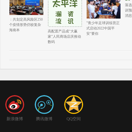
落选
训预
消息
：共划定高风险区250
”青少年足球训练营正
个疫情形势仍较复杂
式启动2022中国平
海南本
高配置产品成“大赢
安“要你
家”人民商场店庆推动
数码
新浪微博
腾讯微博
QQ空间